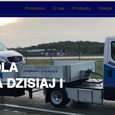
Powitanie
O nas
Produkty
Okazje
DLA
DZISIAJ I
C