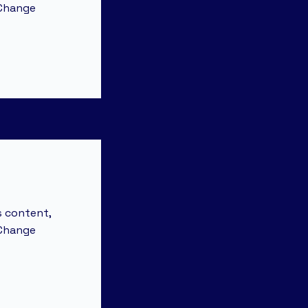
 Change
s content,
 Change