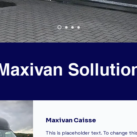
Maxivan Sollutio
Maxivan Caisse
This is placeholder text. To change thi