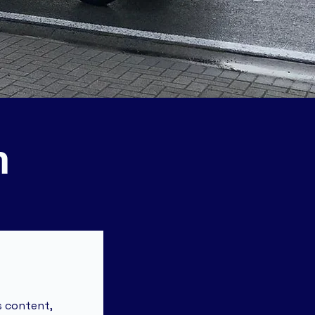
n
s content,