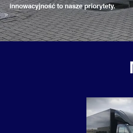
innowacyjność to nasze priorytety.